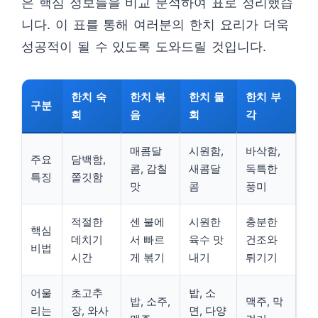
은 핵심 정보들을 비교 분석하여 표로 정리했습
니다. 이 표를 통해 여러분의 한치 요리가 더욱
성공적이 될 수 있도록 도와드릴 것입니다.
한치 숙
한치 볶
한치 물
한치 부
구분
회
음
회
각
매콤달
시원함,
바삭함,
주요
담백함,
콤, 감칠
새콤달
독특한
특징
쫄깃함
맛
콤
풍미
적절한
센 불에
시원한
충분한
핵심
데치기
서 빠르
육수 맛
건조와
비법
시간
게 볶기
내기
튀기기
어울
초고추
밥, 소
밥, 소주,
맥주, 막
리는
장, 와사
면, 다양