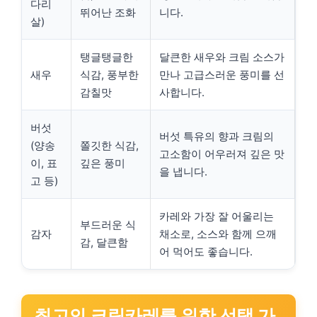
다리
뛰어난 조화
니다.
살)
탱글탱글한
달큰한 새우와 크림 소스가
새우
식감, 풍부한
만나 고급스러운 풍미를 선
감칠맛
사합니다.
버섯
버섯 특유의 향과 크림의
(양송
쫄깃한 식감,
고소함이 어우러져 깊은 맛
이, 표
깊은 풍미
을 냅니다.
고 등)
카레와 가장 잘 어울리는
부드러운 식
감자
채소로, 소스와 함께 으깨
감, 달큰함
어 먹어도 좋습니다.
최고의 크림카레를 위한 선택 가