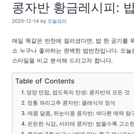
콩자반 황금레시피: 밥
2025-12-14
by
오늘요리
매일 똑같은 반찬에 질리셨다면, 밥 한 공기를
소 누구나 좋아하는 완벽한 밥반찬입니다. 오늘
스타일을 비교 분석해 드리고자 합니다.
Table of Contents
영양 만점, 밥도둑의 탄생: 콩자반의 모든 것
정통 꽈리고추 콩자반: 클래식의 정석
매콤 달콤, 쥐눈이콩 콩자반: 색다른 매력 탐
든든한 식감, 서리태 콩자반: 씹을수록 고소