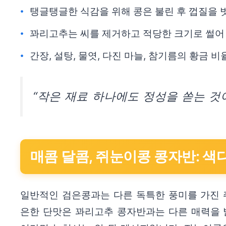
탱글탱글한 식감을 위해 콩은 불린 후 껍질을 
꽈리고추는 씨를 제거하고 적당한 크기로 썰어
간장, 설탕, 물엿, 다진 마늘, 참기름의 황금 
“작은 재료 하나에도 정성을 쏟는 것
매콤 달콤, 쥐눈이콩 콩자반: 색
일반적인 검은콩과는 다른 독특한 풍미를 가진 
은한 단맛은 꽈리고추 콩자반과는 다른 매력을 