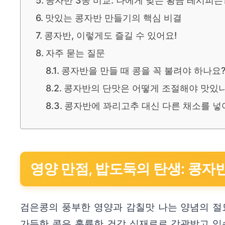
콩자반 3종 비교: 나에게 맞는 황금 레시피는
맛있는 콩자반 만들기의 핵심 비결
콩자반, 이렇게도 즐길 수 있어요!
자주 묻는 질문
콩자반을 만들 때 콩을 꼭 불려야 하나요
콩자반의 단맛은 어떻게 조절해야 맛있
콩자반에 꽈리고추 대신 다른 채소를 넣
영양 만점, 밥도둑의 탄생: 콩자
검은콩의 풍부한 영양과 감칠맛 나는 양념의 절묘
가득한 콩은 훌륭한 건강 식재료로 각광받고 있습