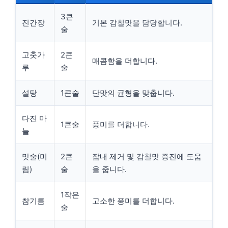
3큰
진간장
기본 감칠맛을 담당합니다.
술
고춧가
2큰
매콤함을 더합니다.
루
술
설탕
1큰술
단맛의 균형을 맞춥니다.
다진 마
1큰술
풍미를 더합니다.
늘
맛술(미
2큰
잡내 제거 및 감칠맛 증진에 도움
림)
술
을 줍니다.
1작은
참기름
고소한 풍미를 더합니다.
술