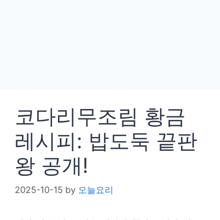
코다리무조림 황금
레시피: 밥도둑 끝판
왕 공개!
2025-10-15
by
오늘요리