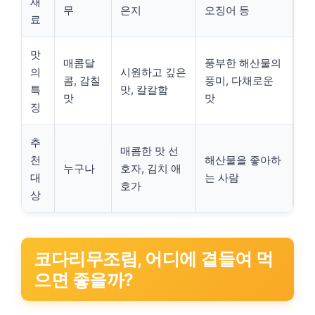
재
무
은지
오징어 등
료
맛
매콤달
풍부한 해산물의
의
시원하고 깊은
콤, 감칠
풍미, 다채로운
특
맛, 칼칼함
맛
맛
징
추
매콤한 맛 선
천
해산물을 좋아하
누구나
호자, 김치 애
대
는 사람
호가
상
코다리무조림, 어디에 곁들여 먹
으면 좋을까?