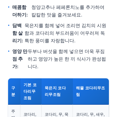
매콤함
청양고추나 페페론치노를 추가하여
더하기:
칼칼한 맛을 즐겨보세요.
담백
묵은지를 함께 넣어 조리면 김치의 시원
함 살
함과 코다리의 부드러움이 어우러져 독
리기:
특한 풍미를 자랑합니다.
영양 만
두부나 버섯을 함께 넣으면 더욱 푸짐
점 추
하고 영양가 높은 한 끼 식사가 완성됩
가:
니다.
기본 코
구
묵은지 코다
해물 코다리무조
다리무
분
리무조림
림
조림
주
코다리,
코다리, 무, 묵
코다리, 무, 새우,