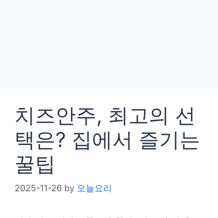
치즈안주, 최고의 선
택은? 집에서 즐기는
꿀팁
2025-11-26
by
오늘요리