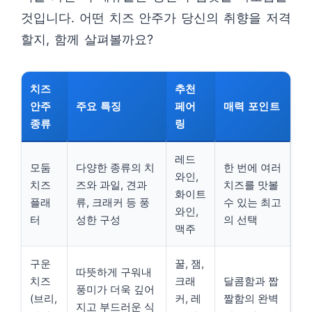
것입니다. 어떤 치즈 안주가 당신의 취향을 저격
할지, 함께 살펴볼까요?
치즈
추천
안주
주요 특징
페어
매력 포인트
종류
링
레드
모둠
다양한 종류의 치
한 번에 여러
와인,
치즈
즈와 과일, 견과
치즈를 맛볼
화이트
플래
류, 크래커 등 풍
수 있는 최고
와인,
터
성한 구성
의 선택
맥주
구운
꿀, 잼,
따뜻하게 구워내
치즈
크래
달콤함과 짭
풍미가 더욱 깊어
(브리,
커, 레
짤함의 완벽
지고 부드러운 식