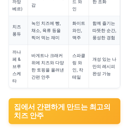
까망
드 와
한 조화
감
베르)
인
녹인 치즈에 빵,
화이트
함께 즐기는
치즈
채소, 육류 등을
와인,
따뜻한 순간,
퐁듀
찍어 먹는 재미
맥주
풍성한 경험
까나
바게트나 크래커
스파클
페 &
개성 있는 나
위에 치즈와 다양
링 와
브루
만의 레시피
한 토핑을 올려낸
인, 칵
스케
완성 가능
간편 안주
테일
타
집에서 간편하게 만드는 최고의
치즈 안주