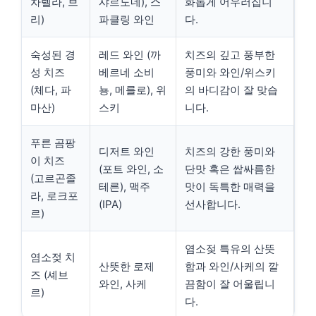
차렐라, 브
샤르도네), 스
화롭게 어우러집니
리)
파클링 와인
다.
숙성된 경
레드 와인 (까
치즈의 깊고 풍부한
성 치즈
베르네 소비
풍미와 와인/위스키
(체다, 파
뇽, 메를로), 위
의 바디감이 잘 맞습
마산)
스키
니다.
푸른 곰팡
디저트 와인
치즈의 강한 풍미와
이 치즈
(포트 와인, 소
단맛 혹은 쌉싸름한
(고르곤졸
테른), 맥주
맛이 독특한 매력을
라, 로크포
(IPA)
선사합니다.
르)
염소젖 특유의 산뜻
염소젖 치
산뜻한 로제
함과 와인/사케의 깔
즈 (셰브
와인, 사케
끔함이 잘 어울립니
르)
다.