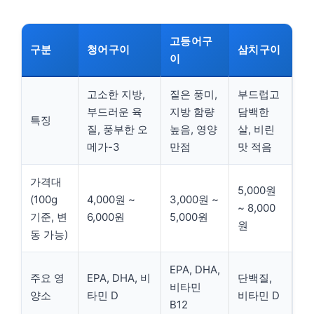
고등어구
구분
청어구이
삼치구이
이
고소한 지방,
짙은 풍미,
부드럽고
부드러운 육
지방 함량
담백한
특징
질, 풍부한 오
높음, 영양
살, 비린
메가-3
만점
맛 적음
가격대
5,000원
(100g
4,000원 ~
3,000원 ~
~ 8,000
기준, 변
6,000원
5,000원
원
동 가능)
EPA, DHA,
주요 영
EPA, DHA, 비
단백질,
비타민
양소
타민 D
비타민 D
B12