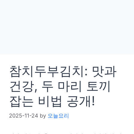
참치두부김치: 맛과
건강, 두 마리 토끼
잡는 비법 공개!
2025-11-24
by
오늘요리