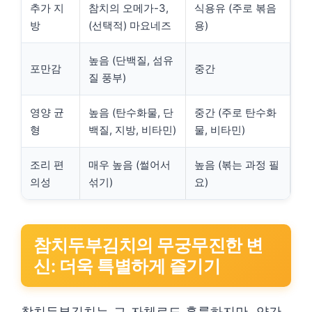
추가 지
참치의 오메가-3,
식용유 (주로 볶음
방
(선택적) 마요네즈
용)
높음 (단백질, 섬유
포만감
중간
질 풍부)
영양 균
높음 (탄수화물, 단
중간 (주로 탄수화
형
백질, 지방, 비타민)
물, 비타민)
조리 편
매우 높음 (썰어서
높음 (볶는 과정 필
의성
섞기)
요)
참치두부김치의 무궁무진한 변
신: 더욱 특별하게 즐기기
참치두부김치는 그 자체로도 훌륭하지만, 약간