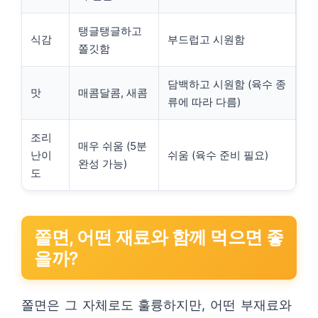
탱글탱글하고
식감
부드럽고 시원함
쫄깃함
담백하고 시원함 (육수 종
맛
매콤달콤, 새콤
류에 따라 다름)
조리
매우 쉬움 (5분
난이
쉬움 (육수 준비 필요)
완성 가능)
도
쫄면, 어떤 재료와 함께 먹으면 좋
을까?
쫄면은 그 자체로도 훌륭하지만, 어떤 부재료와