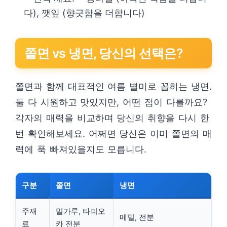
다), 깻잎 (향긋함을 더합니다)
쫄면 vs 냉면, 당신의 선택은?
쫄면과 함께 대표적인 여름 별미로 꼽히는 냉면.
둘 다 시원하고 맛있지만, 어떤 점이 다를까요?
각자의 매력을 비교하며 당신의 취향을 다시 한
번 확인해보세요. 어쩌면 당신은 이미 쫄면의 매
력에 푹 빠져있을지도 모릅니다.
구분
쫄면
냉면
주재
밀가루, 타피오
메밀, 전분
료
카 전분