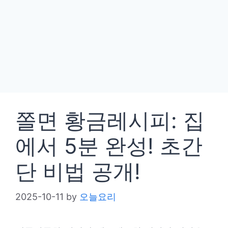
쫄면 황금레시피: 집
에서 5분 완성! 초간
단 비법 공개!
2025-10-11
by
오늘요리