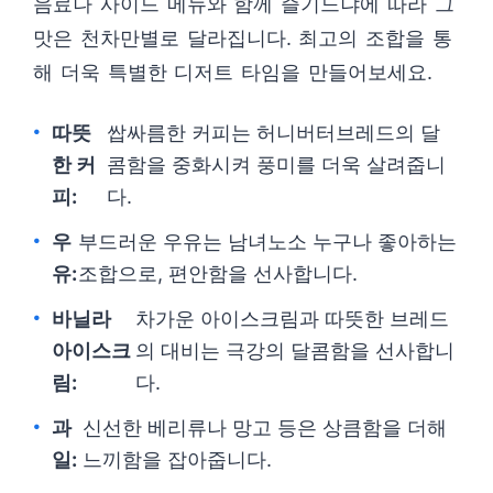
음료나 사이드 메뉴와 함께 즐기느냐에 따라 그
맛은 천차만별로 달라집니다. 최고의 조합을 통
해 더욱 특별한 디저트 타임을 만들어보세요.
따뜻
쌉싸름한 커피는 허니버터브레드의 달
한 커
콤함을 중화시켜 풍미를 더욱 살려줍니
피:
다.
우
부드러운 우유는 남녀노소 누구나 좋아하는
유:
조합으로, 편안함을 선사합니다.
바닐라
차가운 아이스크림과 따뜻한 브레드
아이스크
의 대비는 극강의 달콤함을 선사합니
림:
다.
과
신선한 베리류나 망고 등은 상큼함을 더해
일:
느끼함을 잡아줍니다.