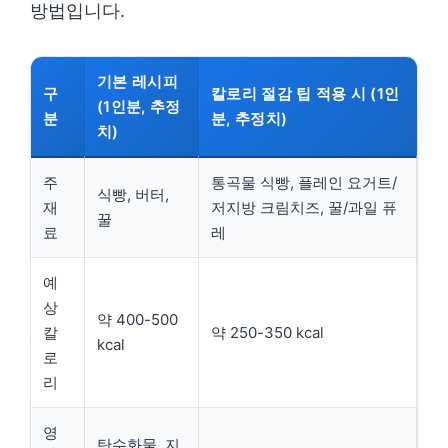
방법입니다.
기본 레시피
구
칼로리 절감 팁 적용 시 (1인
(1인분, 추정
분
분, 추정치)
치)
주
통곡물 식빵, 플레인 요거트/
식빵, 버터,
재
저지방 크림치즈, 꿀/과일 퓨
꿀
료
레
예
상
약 400-500
칼
약 250-350 kcal
kcal
로
리
영
탄수화물, 지