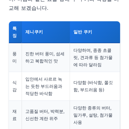
교해 보겠습니다.
특
제니쿠키
일반 쿠키
징
다양하며, 종종 초콜
풍
진한 버터 풍미, 섬세
릿, 견과류 등 첨가물
미
하고 복합적인 맛
에 따라 달라짐
입안에서 사르르 녹
식
다양함 (바삭함, 쫄깃
는 듯한 부드러움과
감
함, 부드러움 등)
적당한 바삭함
다양한 종류의 버터,
재
고품질 버터, 박력분,
밀가루, 설탕, 첨가물
료
신선한 계란 위주
사용