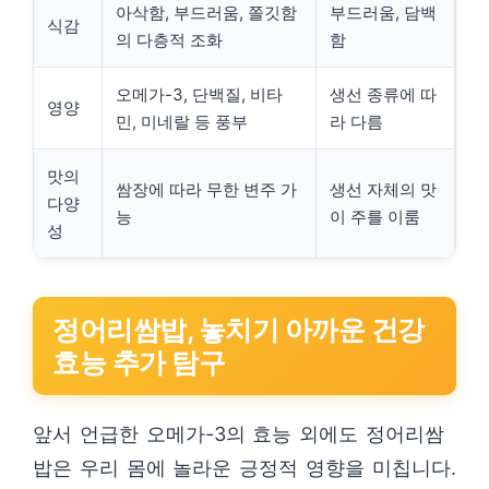
아삭함, 부드러움, 쫄깃함
부드러움, 담백
식감
의 다층적 조화
함
오메가-3, 단백질, 비타
생선 종류에 따
영양
민, 미네랄 등 풍부
라 다름
맛의
쌈장에 따라 무한 변주 가
생선 자체의 맛
다양
능
이 주를 이룸
성
정어리쌈밥, 놓치기 아까운 건강
효능 추가 탐구
앞서 언급한 오메가-3의 효능 외에도 정어리쌈
밥은 우리 몸에 놀라운 긍정적 영향을 미칩니다.