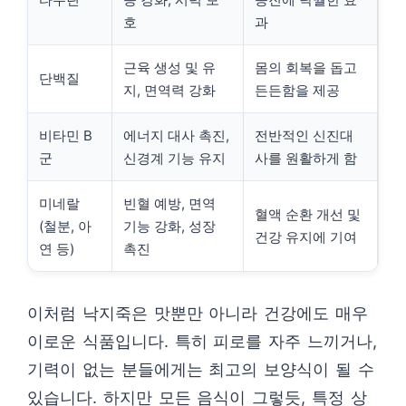
호
과
근육 생성 및 유
몸의 회복을 돕고
단백질
지, 면역력 강화
든든함을 제공
비타민 B
에너지 대사 촉진,
전반적인 신진대
군
신경계 기능 유지
사를 원활하게 함
미네랄
빈혈 예방, 면역
혈액 순환 개선 및
(철분, 아
기능 강화, 성장
건강 유지에 기여
연 등)
촉진
이처럼 낙지죽은 맛뿐만 아니라 건강에도 매우
이로운 식품입니다. 특히 피로를 자주 느끼거나,
기력이 없는 분들에게는 최고의 보양식이 될 수
있습니다. 하지만 모든 음식이 그렇듯, 특정 상