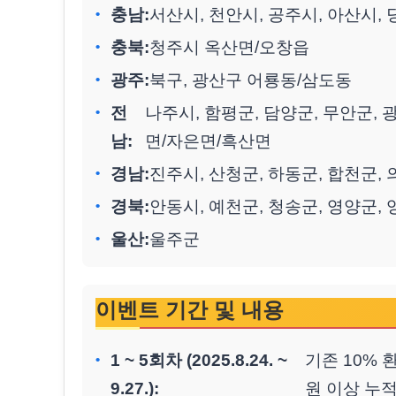
충남:
서산시, 천안시, 공주시, 아산시,
충북:
청주시 옥산면/오창읍
광주:
북구, 광산구 어룡동/삼도동
전
나주시, 함평군, 담양군, 무안군,
남:
면/자은면/흑산면
경남:
진주시, 산청군, 하동군, 합천군,
경북:
안동시, 예천군, 청송군, 영양군,
울산:
울주군
이벤트 기간 및 내용
1 ~ 5회차 (2025.8.24. ~
기존 10% 
9.27.):
원 이상 누적