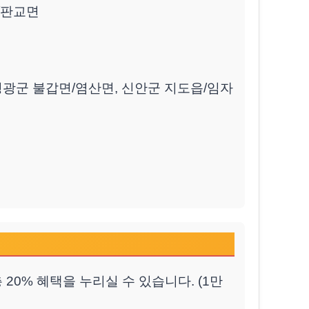
면/판교면
 영광군 불갑면/염산면, 신안군 지도읍/임자
20% 혜택을 누리실 수 있습니다. (1만