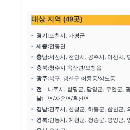
대상 지역 (49곳)
경기:
포천시, 가평군
세종:
전동면
충남:
서산시, 천안시, 공주시, 아산시,
충북:
청주시 옥산면/오창읍
광주:
북구, 광산구 어룡동/삼도동
전
나주시, 함평군, 담양군, 무안군,
남:
면/자은면/흑산면
경남:
진주시, 산청군, 하동군, 합천군,
경북:
안동시, 예천군, 청송군, 영양군,