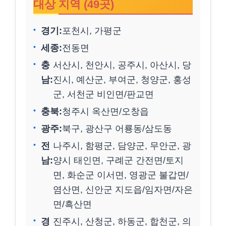
대상 지역 (49곳)
경기:
포천시, 가평군
세종:
전동면
충
서산시, 천안시, 공주시, 아산시, 당
남:
진시, 예산군, 부여군, 청양군, 홍성
군, 서천군 비인면/판교면
충북:
청주시 옥산면/오창읍
광주:
북구, 광산구 어룡동/삼도동
전
나주시, 함평군, 담양군, 무안군, 광
남:
양시 태인면, 구례군 간전면/토지
면, 화순군 이서면, 영광군 불갑면/
염산면, 신안군 지도읍/임자면/자은
면/흑산면
경
진주시, 산청군, 하동군, 합천군, 의