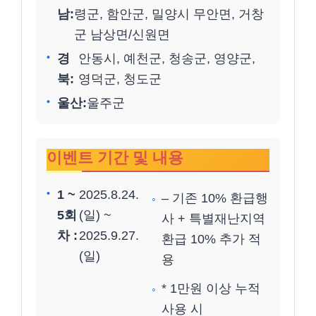
남:
령군, 함안군, 밀양시 무안면, 거창
군 남상면/신원면
경
안동시, 예천군, 청송군, 영양군,
북:
영덕군, 청도군
울산:
울주군
이벤트 기간 및 내용
1 ~
2025.8.24.
– 기존 10% 환급행
5회
(일) ~
사 + 특별재난지역
차 :
2025.9.27.
환급 10% 추가 적
(일)
용
* 1만원 이상 누적
사용 시