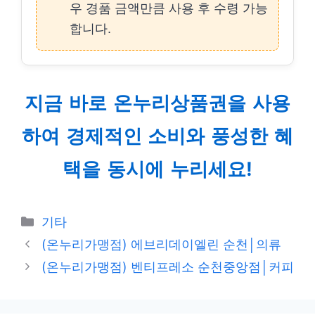
우 경품 금액만큼 사용 후 수령 가능
합니다.
지금 바로
온누리상품권
을 사용
하여 경제적인 소비와 풍성한 혜
택을 동시에 누리세요!
Categories
기타
(온누리가맹점) 에브리데이엘린 순천│의류
(온누리가맹점) 벤티프레소 순천중앙점│커피