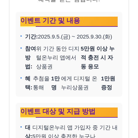
이벤트 기간 및 내용
기간:
2025.9.5.(금) ~ 2025.9.30.(화)
참여
위 기간 동안 디지
5만원 이상 누
방
털온누리 앱에서
적 충전 시 자
법:
상품권
동 응모
혜
추첨을
1만
에게 디지털 온
1만원
택:
통해
명
누리상품권
증정
이벤트 대상 및 지급 방법
대
디지털온누리 앱 가입자 중 기간 내
상:
5만원 이상 충전한 누구나