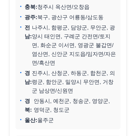
충북:
청주시 옥산면/오창읍
광주:
북구, 광산구 어룡동/삼도동
전
나주시, 함평군, 담양군, 무안군, 광
남:
양시 태인면, 구례군 간전면/토지
면, 화순군 이서면, 영광군 불갑면/
염산면, 신안군 지도읍/임자면/자은
면/흑산면
경
진주시, 산청군, 하동군, 합천군, 의
남:
령군, 함안군, 밀양시 무안면, 거창
군 남상면/신원면
경
안동시, 예천군, 청송군, 영양군,
북:
영덕군, 청도군
울산:
울주군