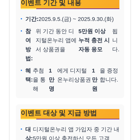
이벤트 기간 및 내용
기간:
2025.9.5.(금) ~ 2025.9.30.(화)
참
위 기간 동안 디
5만원 이상
됩
여
지털온누리 앱에
누적 충전 시
니
방
서 상품권을
자동 응모
다.
법:
혜
추첨
1
에게 디지털
1
을 증정
택:
을 통
만
온누리상품권
만
합니다.
해
명
원
이벤트 대상 및 지급 방법
대
디지털온누리 앱 가입자 중 기간 내
상:
5만원 이상 충전하신 모든 고객