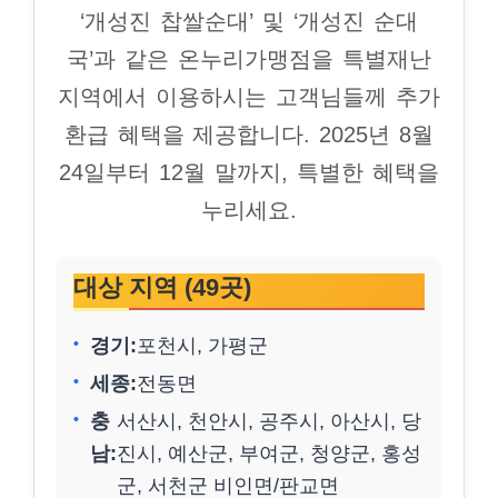
‘개성진 찹쌀순대’ 및 ‘개성진 순대
국’과 같은 온누리가맹점을 특별재난
지역에서 이용하시는 고객님들께 추가
환급 혜택을 제공합니다. 2025년 8월
24일부터 12월 말까지, 특별한 혜택을
누리세요.
대상 지역 (49곳)
경기:
포천시, 가평군
세종:
전동면
충
서산시, 천안시, 공주시, 아산시, 당
남:
진시, 예산군, 부여군, 청양군, 홍성
군, 서천군 비인면/판교면