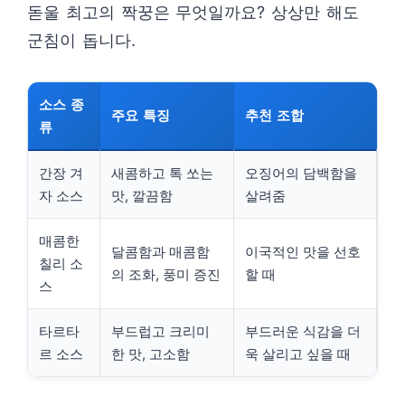
돋울 최고의 짝꿍은 무엇일까요? 상상만 해도
군침이 돕니다.
소스 종
주요 특징
추천 조합
류
간장 겨
새콤하고 톡 쏘는
오징어의 담백함을
자 소스
맛, 깔끔함
살려줌
매콤한
달콤함과 매콤함
이국적인 맛을 선호
칠리 소
의 조화, 풍미 증진
할 때
스
타르타
부드럽고 크리미
부드러운 식감을 더
르 소스
한 맛, 고소함
욱 살리고 싶을 때