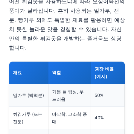
어떤 튀김옷을 사용하느냐에 따라 오징어육전의
풍미가 달라집니다. 흔히 사용되는 밀가루, 전
분, 빵가루 외에도 특별한 재료를 활용하면 예상
치 못한 놀라운 맛을 경험할 수 있습니다. 자신
만의 특별한 튀김옷을 개발하는 즐거움도 상당
합니다.
권장 비율
재료
역할
(예시)
기본 틀 형성, 부
밀가루 (박력분)
50%
드러움
튀김가루 (또는
바삭함, 고소함 증
40%
전분)
대