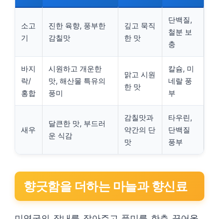
단백질,
소고
진한 육향, 풍부한
깊고 묵직
철분 보
기
감칠맛
한 맛
충
바지
시원하고 개운한
칼슘, 미
맑고 시원
락/
맛, 해산물 특유의
네랄 풍
한 맛
홍합
풍미
부
감칠맛과
타우린,
달큰한 맛, 부드러
새우
약간의 단
단백질
운 식감
맛
풍부
향긋함을 더하는 마늘과 향신료
미역국의 잡내를 잡아주고 풍미를 한층 끌어올