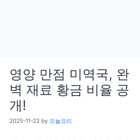
영양 만점 미역국, 완
벽 재료 황금 비율 공
개!
2025-11-22
by
오늘요리