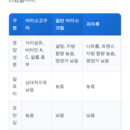
구
아이스고구
일반 아이스
과자류
분
마
크림
영
식이섬유,
설탕, 지방
나트륨, 트랜스
양
비타민 A,
함량 높음,
지방 함량 높음,
성
C, 칼륨 풍
영양가 낮음
영양가 낮음
분
부
칼
상대적으로
로
높음
높음
낮음
리
포
만
높음
낮음
낮음
감