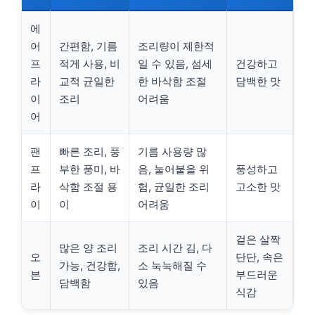
에
어
간편함, 기름
조리량이 제한적
프
적게 사용, 비
일 수 있음, 섬세
건강하고
라
교적 균일한
한 바삭함 조절
담백한 맛
이
조리
어려움
어
팬
빠른 조리, 풍
기름 사용량 많
프
부한 풍미, 바
음, 눌어붙을 위
풍성하고
라
삭함 조절 용
험, 균일한 조리
고소한 맛
이
이
어려움
겉은 살짝
많은 양 조리
조리 시간 김, 다
오
단단, 속은
가능, 건강함,
소 눅눅해질 수
븐
부드러운
담백함
있음
식감