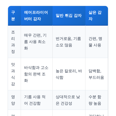
구
에어프라이어
삶은 감
일반 튀김 감자
분
버터 감자
자
조
매우 간편, 기
리
번거로움, 기름
간편, 맹
름 사용 최소
과
소모 많음
물 사용
화
정
맛
바삭함과 고소
과
높은 칼로리, 바
담백함,
함의 완벽 조
식
삭함
부드러움
화
감
영
기름 사용 적
상대적으로 낮
수분 함
양
어 건강함
은 건강성
량 높음