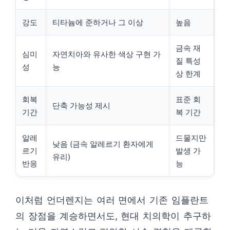
강도
티타늄에 준하거나 그 이상
높음
금속 재
심미
자연치아와 유사한 색상 구현 가
질 특성
성
능
상 한계
회복
표준 회
단축 가능성 제시
기간
복 기간
알레
드물지만
낮음 (금속 알레르기 환자에게
르기
발생 가
유리)
반응
능
이처럼 언더렌지는 여러 면에서 기존 임플란트
의 장점을 계승하면서도, 현대 치의학이 추구하