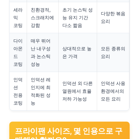
세라
친환경적,
초기 논스틱 성
다양한 볶음
믹
스크래치에
능 유지 기간
요리
코팅
강함
다소 짧음
다이
매우 뛰어
아몬
난 내구성
상대적으로 높
모든 종류의
드
과 논스틱
은 가격
요리
코팅
성능
인덕
인덕션 레
인덕션 외 다른
인덕션 사용
션
인지에 최
열원에서 효율
환경에서의
전용
적화된 성
저하 가능성
모든 요리
코팅
능
프라이팬 사이즈, 몇 인용으로 구