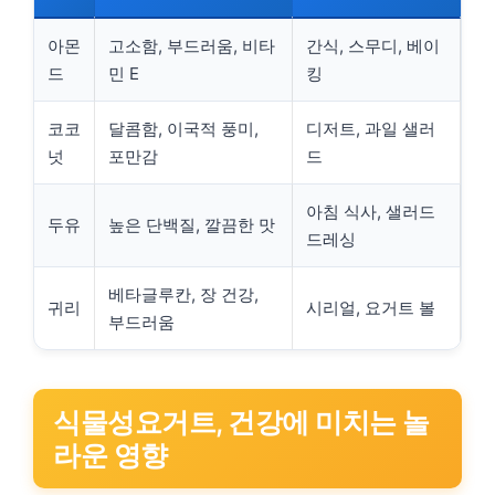
아몬
고소함, 부드러움, 비타
간식, 스무디, 베이
드
민 E
킹
코코
달콤함, 이국적 풍미,
디저트, 과일 샐러
넛
포만감
드
아침 식사, 샐러드
두유
높은 단백질, 깔끔한 맛
드레싱
베타글루칸, 장 건강,
귀리
시리얼, 요거트 볼
부드러움
식물성요거트, 건강에 미치는 놀
라운 영향