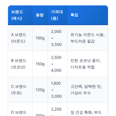
브랜드
가격대
용량
특징
(예시)
(원)
2,000
A 브랜드
유기농 아몬드 사용,
100g
~
(아몬드)
부드러운 질감
3,500
2,500
B 브랜드
진한 코코넛 풍미,
150g
~
(코코넛)
디저트용 적합
4,000
1,800
C 브랜드
고단백, 담백한 맛,
120g
~
(두유)
가성비 우수
3,000
2,200
D 브랜드
장 건강 특화, 부드
100g
~