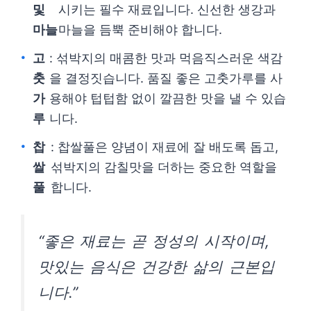
및
시키는 필수 재료입니다. 신선한 생강과
마늘
마늘을 듬뿍 준비해야 합니다.
고
: 섞박지의 매콤한 맛과 먹음직스러운 색감
춧
을 결정짓습니다. 품질 좋은 고춧가루를 사
가
용해야 텁텁함 없이 깔끔한 맛을 낼 수 있습
루
니다.
찹
: 찹쌀풀은 양념이 재료에 잘 배도록 돕고,
쌀
섞박지의 감칠맛을 더하는 중요한 역할을
풀
합니다.
“좋은 재료는 곧 정성의 시작이며,
맛있는 음식은 건강한 삶의 근본입
니다.”