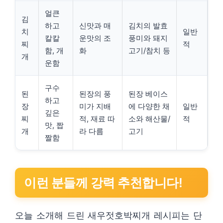
얼큰
김
하고
신맛과 매
김치의 발효
치
일반
칼칼
운맛의 조
풍미와 돼지
찌
적
함, 개
화
고기/참치 등
개
운함
구수
된
된장의 풍
된장 베이스
하고
장
미가 지배
에 다양한 채
일반
깊은
찌
적, 재료 따
소와 해산물/
적
맛, 짭
개
라 다름
고기
짤함
이런 분들께 강력 추천합니다!
오늘 소개해 드린 새우젓호박찌개 레시피는 단