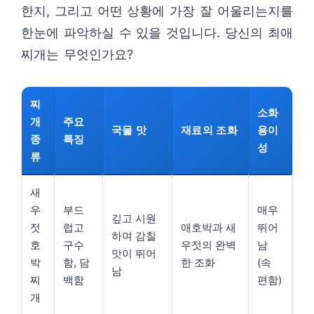
한지, 그리고 어떤 상황에 가장 잘 어울리는지를
한눈에 파악하실 수 있을 것입니다. 당신의 최애
찌개는 무엇인가요?
찌
소화
개
주요
국물 맛
재료의 조화
용이
종
특징
성
류
새
우
부드
매우
깊고 시원
젓
럽고
애호박과 새
뛰어
하며 감칠
호
구수
우젓의 완벽
남
맛이 뛰어
박
함, 담
한 조화
(속
남
찌
백함
편함)
개