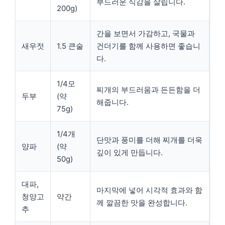
부드러운 식감을 살립니다.
200g)
간을 보면서 가감하고, 국물과
새우젓
1.5 큰술
건더기를 함께 사용하면 좋습니
다.
1/4모
찌개의 부드러움과 든든함을 더
두부
(약
해줍니다.
75g)
1/4개
단맛과 풍미를 더해 찌개를 더욱
양파
(약
깊이 있게 만듭니다.
50g)
대파,
마지막에 넣어 시각적 효과와 함
청양고
약간
께 깔끔한 맛을 완성합니다.
추