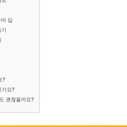
저트
구마 딥
들기
롤
이
요?
인가요?
도 괜찮을까요?