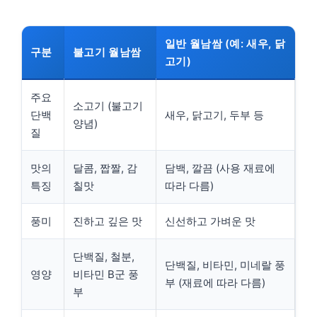
일반 월남쌈 (예: 새우, 닭
구분
불고기 월남쌈
고기)
주요
소고기 (불고기
단백
새우, 닭고기, 두부 등
양념)
질
맛의
달콤, 짭짤, 감
담백, 깔끔 (사용 재료에
특징
칠맛
따라 다름)
풍미
진하고 깊은 맛
신선하고 가벼운 맛
단백질, 철분,
단백질, 비타민, 미네랄 풍
영양
비타민 B군 풍
부 (재료에 따라 다름)
부