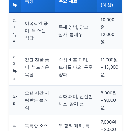
특징
주요 재료
뉴
(예상)
신
10,000
이국적인 풍
메
특제 양념, 망고
원 –
미, 톡 쏘는
뉴
살사, 통새우
12,000
식감
A
원
신
깊고 진한 풍
숙성 비프 패티,
11,000원
메
미, 부드러운
트러플 마요, 구운
– 13,000
뉴
육질
양파
원
B
오랜 시간 사
8,000원
와
직화 패티, 신선한
랑받은 클래
– 9,000
퍼
채소, 참깨 번
식
원
7,000원
빅
독특한 소스
두 장의 패티, 특
– 8,000