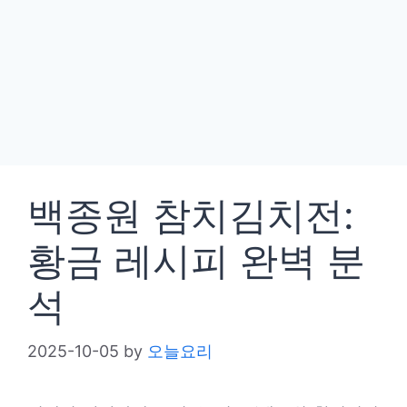
백종원 참치김치전:
황금 레시피 완벽 분
석
2025-10-05
by
오늘요리