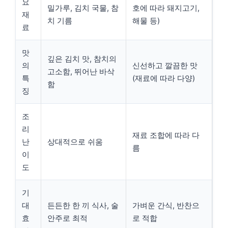
요
밀가루, 김치 국물, 참
호에 따라 돼지고기,
재
치 기름
해물 등)
료
맛
깊은 김치 맛, 참치의
의
신선하고 깔끔한 맛
고소함, 뛰어난 바삭
특
(재료에 따라 다양)
함
징
조
리
재료 조합에 따라 다
난
상대적으로 쉬움
름
이
도
기
대
든든한 한 끼 식사, 술
가벼운 간식, 반찬으
효
안주로 최적
로 적합