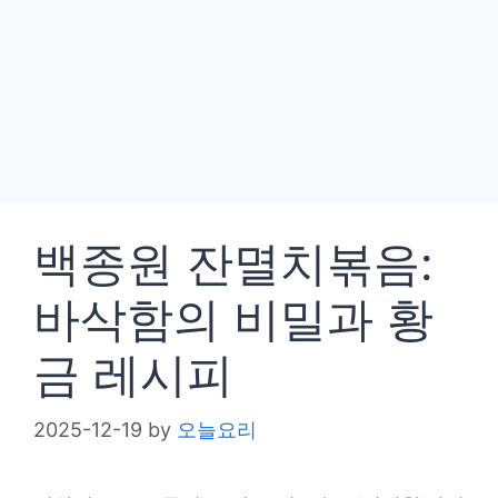
백종원 잔멸치볶음:
바삭함의 비밀과 황
금 레시피
2025-12-19
by
오늘요리