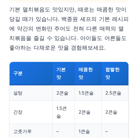
기본 멸치볶음도 맛있지만, 때로는 매콤한 맛이
당길 때가 있습니다. 백종원 셰프의 기본 레시피
에 약간의 변화만 주어도 전혀 다른 매력의 멸
치볶음을 즐길 수 있습니다. 아이들도 어른들도
좋아하는 다채로운 맛을 경험해보세요.
기본
매콤한
짭짤한
구분
맛
맛
맛
설탕
2큰술
1.5큰술
2.5큰술
1.5큰
간장
2큰술
2큰술
술
고춧가루
–
1큰술
–