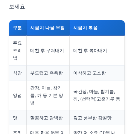
보세요.
구분
시금치 나물 무침
시금치 볶음
주요
조리
데친 후 무쳐내기
데친 후 볶아내기
법
식감
부드럽고 촉촉함
아삭하고 고소함
간장, 마늘, 참기
국간장, 마늘, 참기름,
양념
름, 깨 등 기본 양
깨, (선택적)고춧가루 등
념
맛
깔끔하고 담백함
깊고 풍부한 감칠맛
조리
매우 짧음 (5분 이
약간 더 소요 (10분 내