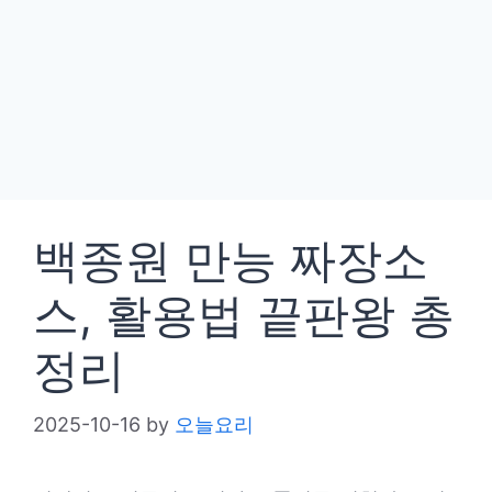
백종원 만능 짜장소
스, 활용법 끝판왕 총
정리
2025-10-16
by
오늘요리