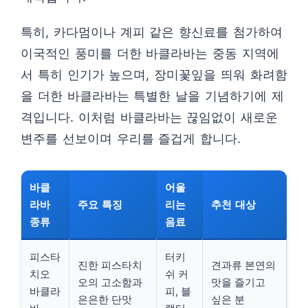
특히, 카다멈이나 계피 같은 향신료를 첨가하여
이국적인 풍미를 더한 바클라바는 중동 지역에
서 특히 인기가 높으며, 장미꽃잎을 띄워 화려함
을 더한 바클라바는 특별한 날을 기념하기에 제
격입니다. 이처럼 바클라바는 끊임없이 새로운
변주를 선보이며 우리를 즐겁게 합니다.
바클
어울
라바
주요 특징
리는
추천 대상
종류
음료
피스타
터키
진한 피스타치
견과류 본연의
치오
쉬 커
오의 고소함과
맛을 즐기고
바클라
피, 블
은은한 단맛
싶은 분