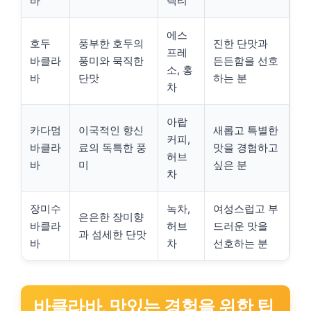
바
랙티
에스
호두
풍부한 호두의
진한 단맛과
프레
바클라
풍미와 묵직한
든든함을 선호
소, 홍
바
단맛
하는 분
차
아랍
카다멈
이국적인 향신
새롭고 특별한
커피,
바클라
료의 독특한 풍
맛을 경험하고
허브
바
미
싶은 분
차
장미수
녹차,
여성스럽고 부
은은한 장미향
바클라
허브
드러운 맛을
과 섬세한 단맛
바
차
선호하는 분
바클라바, 맛있는 경험을 위한 팁