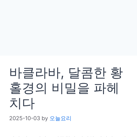
바클라바, 달콤한 황
홀경의 비밀을 파헤
치다
2025-10-03
by
오늘요리