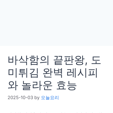
바삭함의 끝판왕, 도
미튀김 완벽 레시피
와 놀라운 효능
2025-10-03
by
오늘요리