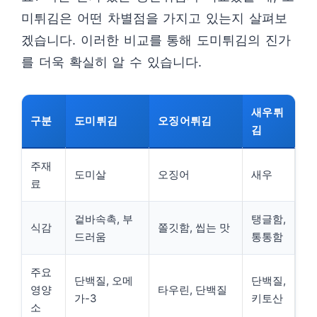
미튀김은 어떤 차별점을 가지고 있는지 살펴보
겠습니다. 이러한 비교를 통해 도미튀김의 진가
를 더욱 확실히 알 수 있습니다.
새우튀
구분
도미튀김
오징어튀김
김
주재
도미살
오징어
새우
료
겉바속촉, 부
탱글함,
식감
쫄깃함, 씹는 맛
드러움
통통함
주요
단백질, 오메
단백질,
영양
타우린, 단백질
가-3
키토산
소