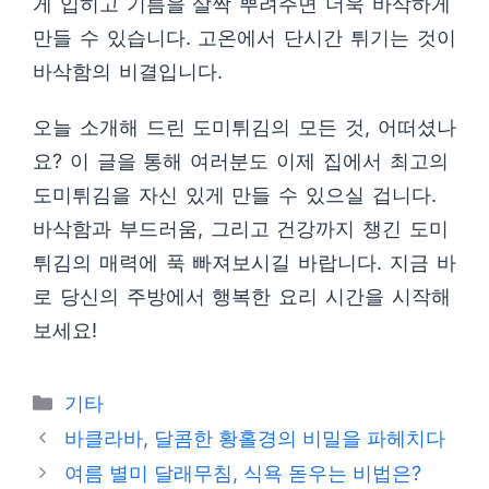
게 입히고 기름을 살짝 뿌려주면 더욱 바삭하게
만들 수 있습니다. 고온에서 단시간 튀기는 것이
바삭함의 비결입니다.
오늘 소개해 드린 도미튀김의 모든 것, 어떠셨나
요? 이 글을 통해 여러분도 이제 집에서 최고의
도미튀김을 자신 있게 만들 수 있으실 겁니다.
바삭함과 부드러움, 그리고 건강까지 챙긴 도미
튀김의 매력에 푹 빠져보시길 바랍니다. 지금 바
로 당신의 주방에서 행복한 요리 시간을 시작해
보세요!
Categories
기타
바클라바, 달콤한 황홀경의 비밀을 파헤치다
여름 별미 달래무침, 식욕 돋우는 비법은?