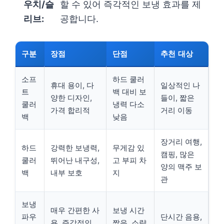
우치/슬
할 수 있어 즉각적인 보냉 효과를 제
리브:
공합니다.
구분
장점
단점
추천 대상
소프
하드 쿨러
휴대 용이, 다
일상적인 나
트
백 대비 보
양한 디자인,
들이, 짧은
쿨러
냉력 다소
가격 합리적
거리 이동
백
낮음
장거리 여행,
하드
강력한 보냉력,
무게감 있
캠핑, 많은
쿨러
뛰어난 내구성,
고 부피 차
양의 맥주 보
백
내부 보호
지
관
보냉
매우 간편한 사
보냉 시간
파우
단시간 음용,
용, 즉각적인
짧음, 소량