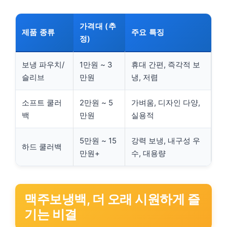
가격대 (추
제품 종류
주요 특징
정)
보냉 파우치/
1만원 ~ 3
휴대 간편, 즉각적 보
슬리브
만원
냉, 저렴
소프트 쿨러
2만원 ~ 5
가벼움, 디자인 다양,
백
만원
실용적
5만원 ~ 15
강력 보냉, 내구성 우
하드 쿨러백
만원+
수, 대용량
맥주보냉백, 더 오래 시원하게 즐
기는 비결