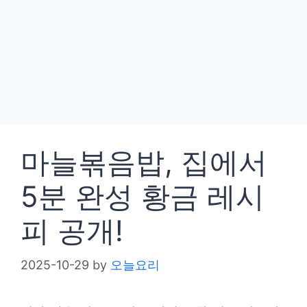
마늘볶음밥, 집에서
5분 완성 황금 레시
피 공개!
2025-10-29
by
오늘요리