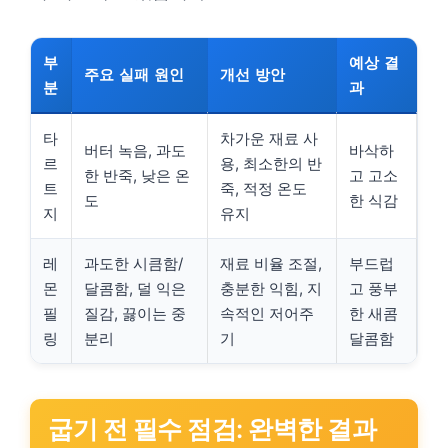
부
예상 결
주요 실패 원인
개선 방안
분
과
타
차가운 재료 사
버터 녹음, 과도
바삭하
르
용, 최소한의 반
한 반죽, 낮은 온
고 고소
트
죽, 적정 온도
도
한 식감
지
유지
레
과도한 시큼함/
재료 비율 조절,
부드럽
몬
달콤함, 덜 익은
충분한 익힘, 지
고 풍부
필
질감, 끓이는 중
속적인 저어주
한 새콤
링
분리
기
달콤함
굽기 전 필수 점검: 완벽한 결과