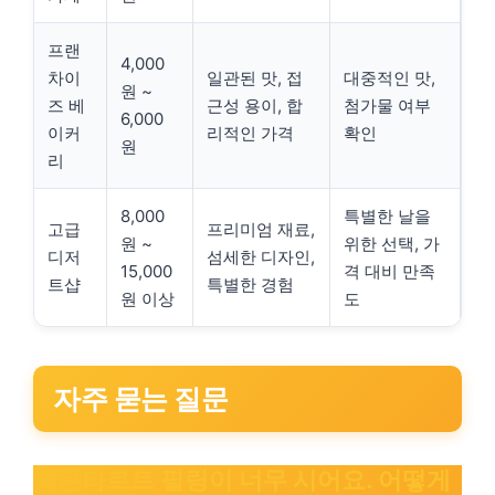
프랜
4,000
차이
일관된 맛, 접
대중적인 맛,
원 ~
즈 베
근성 용이, 합
첨가물 여부
6,000
이커
리적인 가격
확인
원
리
8,000
특별한 날을
고급
프리미엄 재료,
원 ~
위한 선택, 가
디저
섬세한 디자인,
15,000
격 대비 만족
트샵
특별한 경험
원 이상
도
자주 묻는 질문
레몬타르트 필링이 너무 시어요. 어떻게