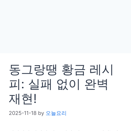
동그랑땡 황금 레시
피: 실패 없이 완벽
재현!
2025-11-18
by
오늘요리