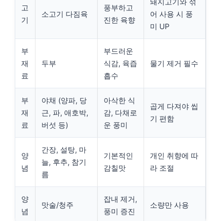
돼지고기와 섞
고
풍부하고
소고기 다짐육
어 사용 시 풍
기
진한 육향
미 UP
부
부드러운
재
두부
식감, 육즙
물기 제거 필수
료
흡수
부
야채 (양파, 당
아삭한 식
곱게 다져야 씹
재
근, 파, 애호박,
감, 다채로
기 편함
료
버섯 등)
운 풍미
간장, 설탕, 마
양
기본적인
개인 취향에 따
늘, 후추, 참기
념
감칠맛
라 조절
름
양
잡내 제거,
맛술/청주
소량만 사용
념
풍미 증진