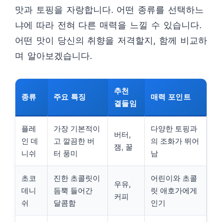
맛과 토핑을 자랑합니다. 어떤 종류를 선택하느
냐에 따라 전혀 다른 매력을 느낄 수 있습니다.
어떤 맛이 당신의 취향을 저격할지, 함께 비교하
며 알아보겠습니다.
추천
종류
주요 특징
매력 포인트
곁들임
플레
가장 기본적이
다양한 토핑과
버터,
인 데
고 깔끔한 버
의 조화가 뛰어
잼, 꿀
니쉬
터 풍미
남
초코
진한 초콜릿이
어린이와 초콜
우유,
데니
듬뿍 들어간
릿 애호가에게
커피
쉬
달콤함
인기