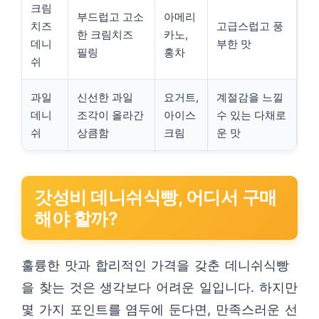
크림
부드럽고 고소
아메리
치즈
고급스럽고 풍
한 크림치즈
카노,
데니
부한 맛
필링
홍차
쉬
과일
신선한 과일
요거트,
계절감을 느낄
데니
조각이 올라간
아이스
수 있는 다채로
쉬
상큼함
크림
운 맛
갓성비 데니쉬식빵, 어디서 구매
해야 할까?
훌륭한 맛과 합리적인 가격을 갖춘 데니쉬식빵
을 찾는 것은 생각보다 어려운 일입니다. 하지만
몇 가지 포인트를 염두에 둔다면, 만족스러운 선