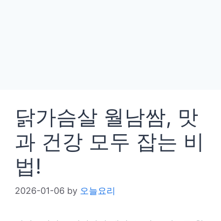
닭가슴살 월남쌈, 맛
과 건강 모두 잡는 비
법!
2026-01-06
by
오늘요리