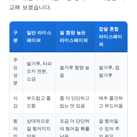
교해 보겠습니다.
찹쌀 혼합
구
일반 라이스
쌀 함량 높은
라이스페이
분
페이퍼
라이스페이퍼
퍼
주
쌀가루, 타피
요
쌀가루 함량 높
쌀가루, 찹
오카 전분,
성
음
쌀가루
소금
분
식
부드럽고 쫄
좀 더 단단하고
매우 쫄깃하
감
깃함
씹는 맛 있음
고 부드러움
찢
상대적으로
조금 더 단단하
잘 찢어질
어
잘 찢어지지
여 찢어질 확률
수 있어 주
짐
않음
낮음
의 필요