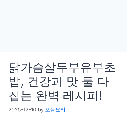
닭가슴살두부유부초
밥, 건강과 맛 둘 다
잡는 완벽 레시피!
2025-12-10
by
오늘요리