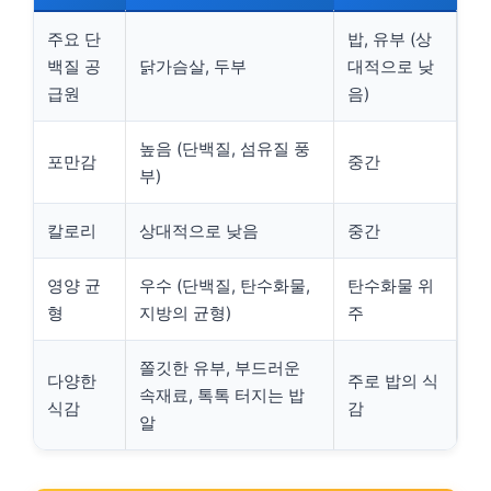
주요 단
밥, 유부 (상
백질 공
닭가슴살, 두부
대적으로 낮
급원
음)
높음 (단백질, 섬유질 풍
포만감
중간
부)
칼로리
상대적으로 낮음
중간
영양 균
우수 (단백질, 탄수화물,
탄수화물 위
형
지방의 균형)
주
쫄깃한 유부, 부드러운
다양한
주로 밥의 식
속재료, 톡톡 터지는 밥
식감
감
알