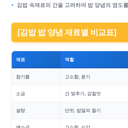
김밥 속재료의 간을 고려하여 밥 양념의 염도
[김밥 밥 양념 재료별 비교표]
재료
역할
참기름
고소함, 윤기
소금
간 맞추기, 감칠맛
설탕
단맛, 밥알의 찰기
깨소금
고소함, 식감