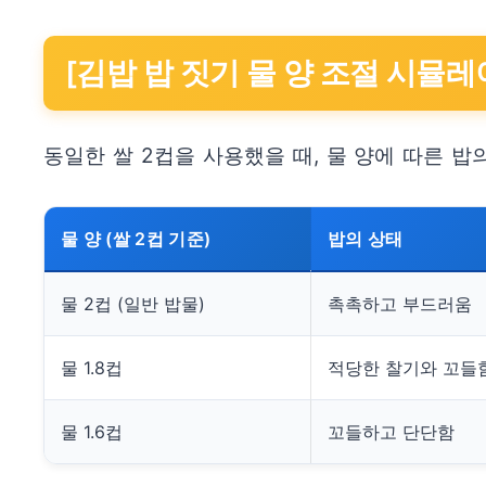
[김밥 밥 짓기 물 양 조절 시뮬레
동일한 쌀 2컵을 사용했을 때, 물 양에 따른 밥
물 양 (쌀 2컵 기준)
밥의 상태
물 2컵 (일반 밥물)
촉촉하고 부드러움
물 1.8컵
적당한 찰기와 꼬들
물 1.6컵
꼬들하고 단단함