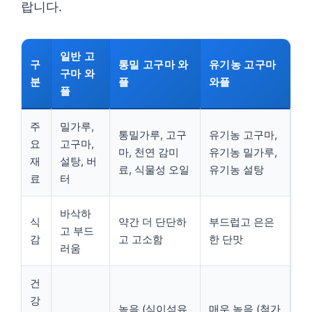
랍니다.
일반 고
구
통밀 고구마 와
유기농 고구마
구마 와
분
플
와플
플
주
밀가루,
통밀가루, 고구
유기농 고구마,
요
고구마,
마, 천연 감미
유기농 밀가루,
재
설탕, 버
료, 식물성 오일
유기농 설탕
료
터
바삭하
식
약간 더 단단하
부드럽고 은은
고 부드
감
고 고소함
한 단맛
러움
건
강
높음 (식이섬유
매우 높음 (첨가