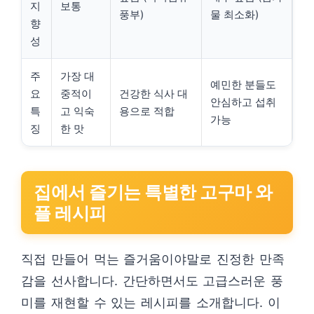
지
보통
풍부)
물 최소화)
향
성
주
가장 대
예민한 분들도
요
중적이
건강한 식사 대
안심하고 섭취
특
고 익숙
용으로 적합
가능
징
한 맛
집에서 즐기는 특별한 고구마 와
플 레시피
직접 만들어 먹는 즐거움이야말로 진정한 만족
감을 선사합니다. 간단하면서도 고급스러운 풍
미를 재현할 수 있는 레시피를 소개합니다. 이