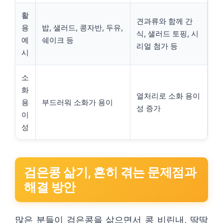
활
견과류와 함께 간
용
밥, 샐러드, 콩자반, 두유,
식, 샐러드 토핑, 시
예
쉐이크 등
리얼 첨가 등
시
소
화
열처리로 소화 용이
용
부드러워 소화가 용이
성 증가
이
성
검은콩 삶기, 흔히 겪는 문제점과
해결 방안
많은 분들이 검은콩을 삶으면서 콩 비린내, 딱딱