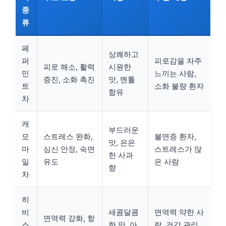
종
류
페
상쾌하고
퍼
피로감을 자주
피로 해소, 활력
시원한
민
느끼는 사람,
증진, 소화 촉진
맛, 멘톨
트
소화 불량 환자
함유
차
캐
부드러운
모
스트레스 완화,
불면증 환자,
맛, 은은
마
심신 안정, 숙면
스트레스가 많
한 사과
일
유도
은 사람
향
차
히
비
새콤달콤
면역력 약한 사
면역력 강화, 항
스
한 맛, 아
람, 건강 관리